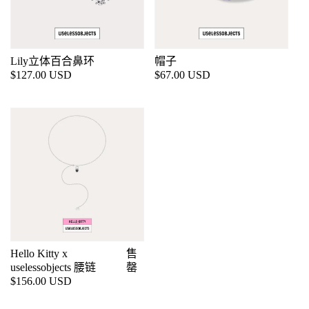
Lily立体百合鼻环
帽子
常
$127.00 USD
常
$67.00 USD
规
规
价
价
格
格
Hello Kitty x
售
uselessobjects 腰链
罄
常
$156.00 USD
规
价