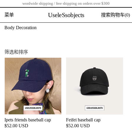
wordwide shipping / free shipping on orders over $300
跳
到
UseleSsobjects
菜单
搜索
购物车(
0)
内
容
收
Body Decoration
藏
:
筛选和排序
Ipets friends baseball cap
Feifei baseball cap
常
$52.00 USD
常
$52.00 USD
规
规