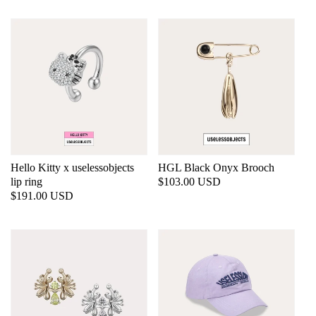
价
价
格
格
Hello Kitty x uselessobjects
HGL Black Onyx Brooch
lip ring
常
$103.00 USD
常
$191.00 USD
规
规
价
价
格
格